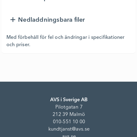
Nedladdningsbara filer
Med förbehåll för fel och ändringar i specifikationer
och priser.
AVS i Sverige AB
Pilotgatan 7
212 39 Malmö
010-551 10 00
kundtjanst@avs.se
avs.se