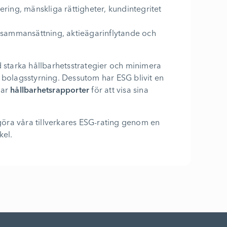
ring, mänskliga rättigheter, kundintegritet
ns sammansättning, aktieägarinflytande och
d starka hållbarhetsstrategier och minimera
de bolagsstyrning. Dessutom har ESG blivit en
rar
hållbarhetsrapporter
för att visa sina
ggöra våra tillverkares ESG-rating genom en
kel.