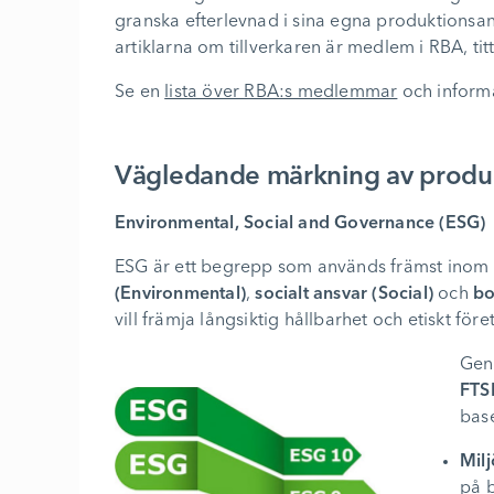
granska efterlevnad i sina egna produktionsan
artiklarna om tillverkaren är medlem i RBA, ti
Se en
lista över RBA:s medlemmar
och informa
Vägledande märkning av produ
Environmental, Social and Governance (ESG)
ESG är ett begrepp som används främst inom fi
(Environmental)
,
socialt ansvar (Social)
och
bo
vill främja långsiktig hållbarhet och etiskt för
Gen
FTS
base
Milj
på 