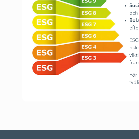
Soci
och
Bol
efte
ESG-
risk
vikt
fra
För 
tydl