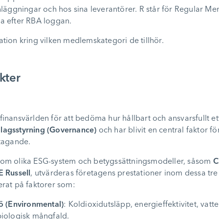
läggningar och hos sina leverantörer. R står för Regular Mem
tta efter RBA loggan.
tion kring vilken medlemskategori de tillhör.
kter
nansvärlden för att bedöma hur hållbart och ansvarsfullt ett
lagsstyrning (Governance)
och har blivit en central faktor 
etagande.
om olika ESG-system och betygssättningsmodeller, såsom
C
E Russell
, utvärderas företagens prestationer inom dessa tre
rat på faktorer som:
ö (Environmental)
: Koldioxidutsläpp, energieffektivitet, vat
biologisk mångfald.