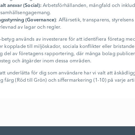
alt ansvar (Social):
Arbetsförhållanden, mångfald och inklude
 samhällsengagemang.
agsstyrning (Governance)
: Affärsetik, transparens, styrelse
rlevnad av lagar och regler.
betyg används av investerare för att identifiera företag me
er kopplade till miljöskador, sociala konflikter eller bristan
ig del av företagens rapportering, där många bolag publice
msteg och åtgärder inom dessa områden.
att underlätta för dig som användare har vi valt att åskådli
ig färg (Röd till Grön) och siffermarkering (1-10) på varje arti