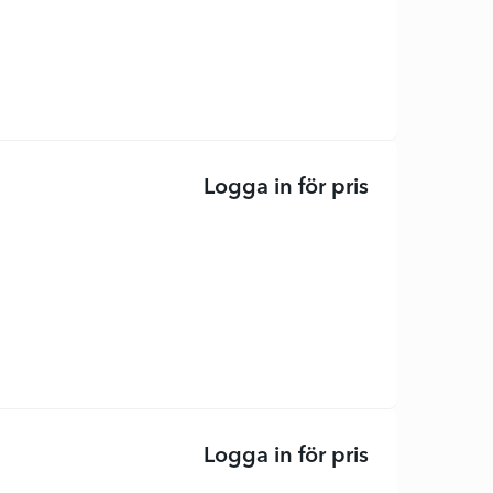
Logga in för pris
C300V/EU - sk
Logga in för pris
EcoTank ET-2