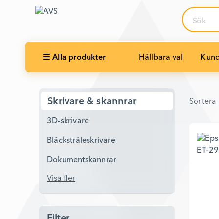
Sök
Alla produkter
Hållbara val
Kund
Sortera 
Skrivare & skannrar
Sortera 
3D-skrivare
Bläckstråleskrivare
Dokumentskannrar
Visa fler
Filter