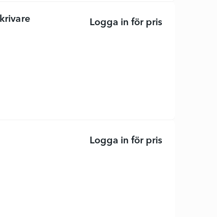
krivare
Logga in för pris
DesignJet T16
Logga in för pris
DesignJet T16