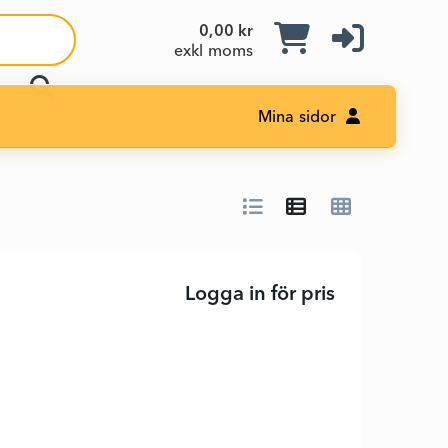
0,00 kr
exkl moms
Mina sidor
Logga in för pris
EcoTank ET-2