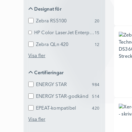
Designat för
Designat för
Zebra RS5100
20
HP Color LaserJet Enterprise MFP 6800dn
15
Zebra QLn 420
12
Visa fler
Certifieringar
Certifieringar
ENERGY STAR
984
ENERGY STAR-godkänd
514
EPEAT-kompatibel
420
Visa fler