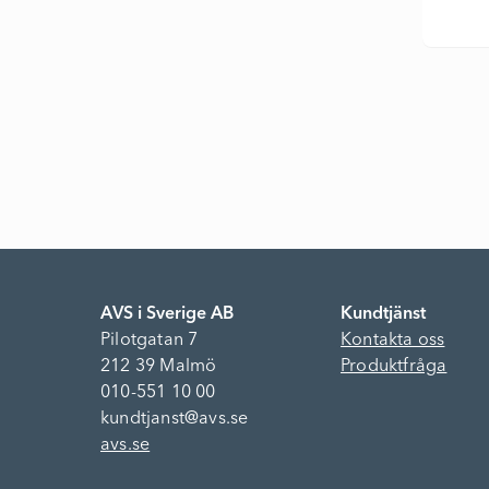
AVS i Sverige AB
Kundtjänst
Pilotgatan 7
Kontakta oss
212 39 Malmö
Produktfråga
010-551 10 00
kundtjanst@avs.se
avs.se