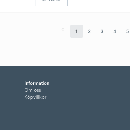
1
2
3
4
5
Information
Om oss
Köpvillkor