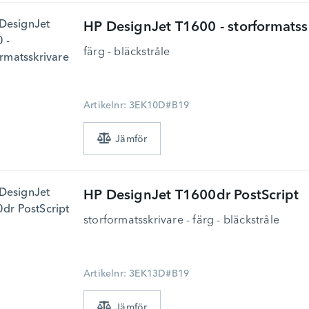
HP
DesignJet T1600 - storformatss
färg - bläckstråle
Artikelnr: 3EK10D#B19
HP
DesignJet T1600dr PostScript
storformatsskrivare - färg - bläckstråle
Artikelnr: 3EK13D#B19