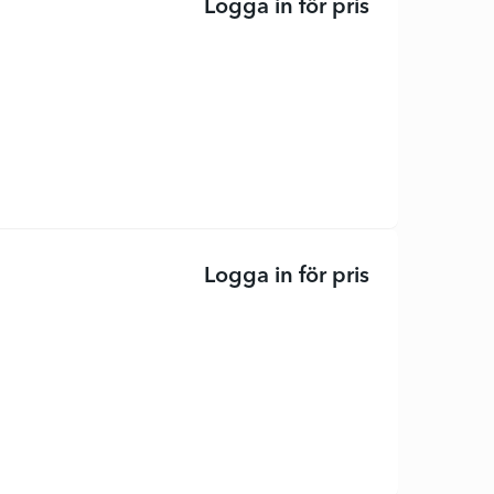
Logga in för pris
DesignJet Z6 
Logga in för pris
LaserJet Ente