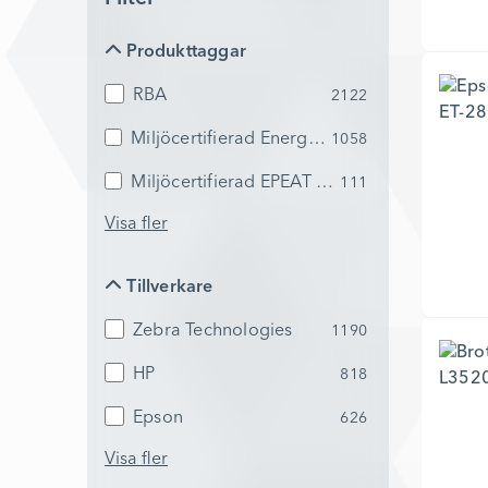
Produkttaggar
Produkttaggar
RBA
2122
Miljöcertifierad Energy Star
1058
Miljöcertifierad EPEAT Silver
111
Visa fler
Tillverkare
Tillverkare
Zebra Technologies
1190
HP
818
Epson
626
Visa fler