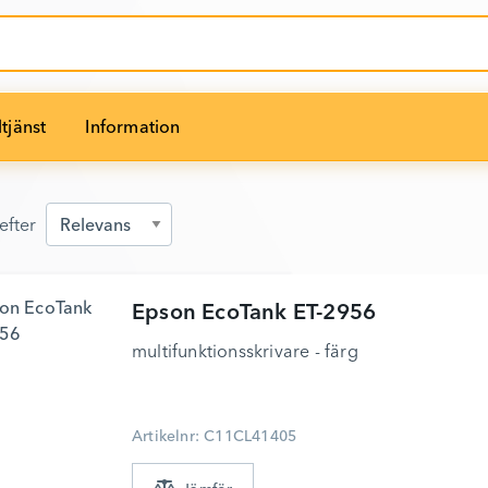
tjänst
Information
efter
efter
Epson
EcoTank ET-2956
multifunktionsskrivare - färg
Artikelnr: C11CL41405