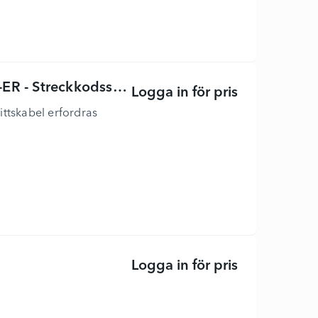
- Streckkodsskanner
Logga in för pris
Zebra DS3608
ittskabel erfordras
Logga in för pris
C240V/EU - sk