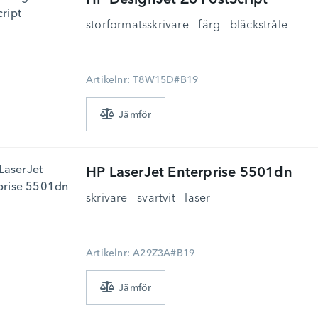
HP
DesignJet Z6 PostScript
storformatsskrivare - färg - bläckstråle
Artikelnr: T8W15D#B19
HP
LaserJet Enterprise 5501dn
skrivare - svartvit - laser
Artikelnr: A29Z3A#B19