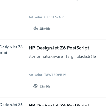
Artikelnr: C11CL62406
HP
DesignJet Z6 PostScript
storformatsskrivare - färg - bläckstråle
Artikelnr: T8W16D#B19