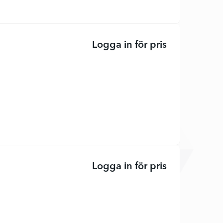
Logga in för pris
EcoTank ET-2
Logga in för pris
DCP-L3520CDW