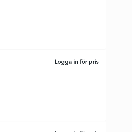
Logga in för pris
DesignJet Z6 