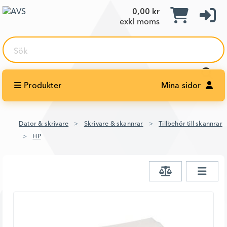
0,00 kr
exkl moms
Sök
Produkter
Mina sidor
Dator & skrivare
Skrivare & skannrar
Tillbehör till skannrar
HP