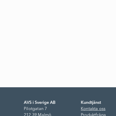
AVS i Sverige AB
Kundtjänst
Pilotgatan 7
Kontakta oss
212 39 Malmö
Produktfråga