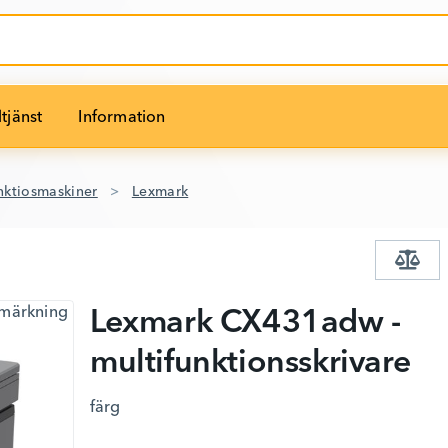
tjänst
Information
nktiosmaskiner
Lexmark
Lexmark CX431adw -
multifunktionsskrivare
färg