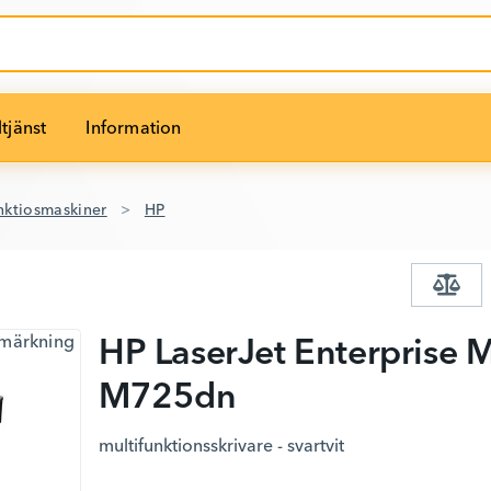
tjänst
Information
nktiosmaskiner
HP
HP LaserJet Enterprise 
M725dn
multifunktionsskrivare - svartvit