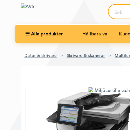
Sök
Alla produkter
Hållbara val
Kund
Dator & skrivare
Skrivare & skannrar
Multifu