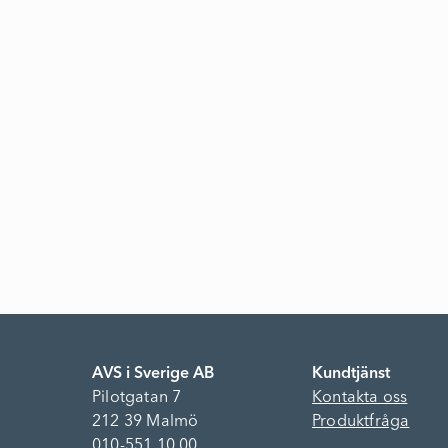
AVS i Sverige AB
Kundtjänst
Pilotgatan 7
Kontakta oss
212 39 Malmö
Produktfråga
010-551 10 00