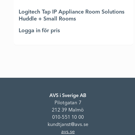
Logitech Tap IP Appliance Room Solutions
Huddle + Small Rooms
Logga in för pris
AVS i Sverige AB
Pilotgatan 7
212 39 Malmö
010-551 10 00
kundtjanst@avs.se
avs.se