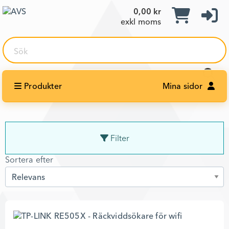
0,00 kr
exkl moms
Sök
Produkter
Mina sidor
Filter
Sortera efter
Sortera efter