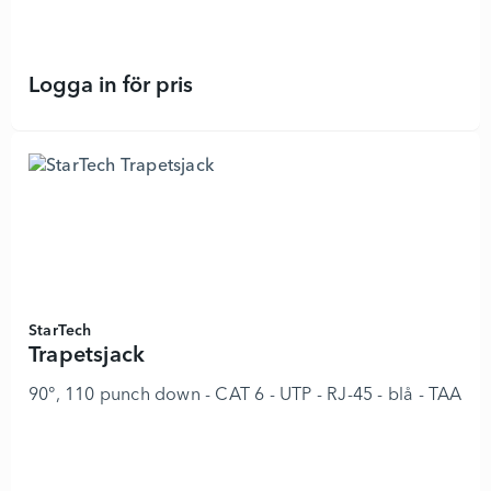
Logga in för pris
Intellinet Net Toner and Probe Kit, 
StarTech
Trapetsjack
90°, 110 punch down - CAT 6 - UTP - RJ-45 - blå - TAA-k