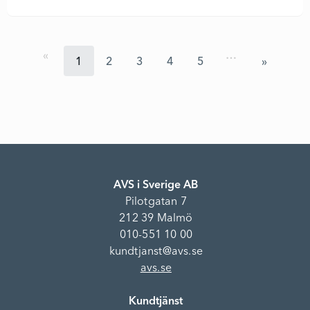
…
1
2
3
4
5
AVS i Sverige AB
Pilotgatan 7
212 39 Malmö
010-551 10 00
kundtjanst@avs.se
avs.se
Kundtjänst