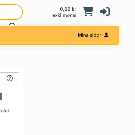
0,00 kr
exkl moms
Mina sidor
l
erJet