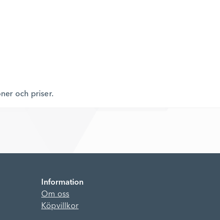
oner och priser.
Information
Om oss
Köpvillkor