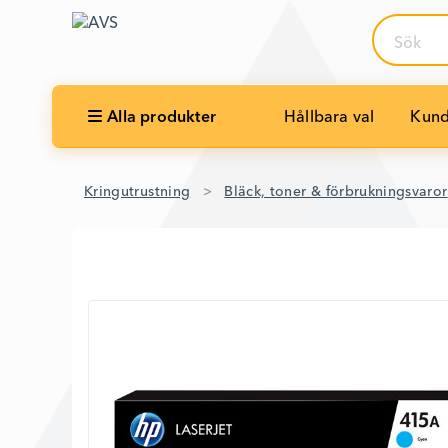
Sök
Alla produkter
Hållbara val
Kund
Kringutrustning
Bläck, toner & förbrukningsvaror