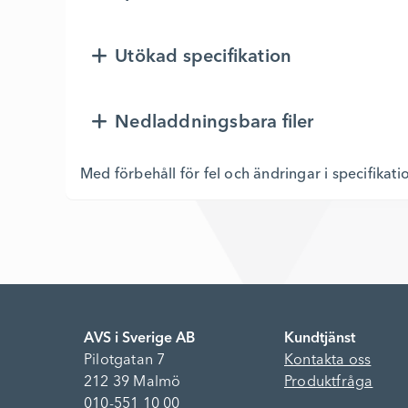
Utökad specifikation
Nedladdningsbara filer
Med förbehåll för fel och ändringar i specifikati
AVS i Sverige AB
Kundtjänst
Pilotgatan 7
Kontakta oss
212 39 Malmö
Produktfråga
010-551 10 00