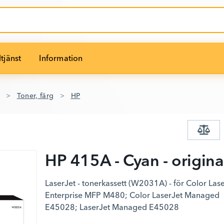
tjänst
Information
Toner, färg
HP
HP 415A - Cyan - origina
LaserJet - tonerkassett (W2031A) - för Color Las
Enterprise MFP M480; Color LaserJet Managed
E45028; LaserJet Managed E45028