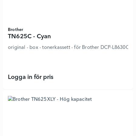
Brother
TN625C - Cyan
original - box - tonerkassett - för Brother DCP-L
Logga in för pris
TN625C - Cyan - 8923774 - Lägg i 