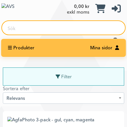
0,00 kr
exkl moms
Sök
Produkter
Mina sidor
Filter
Sortera efter
Sortera efter