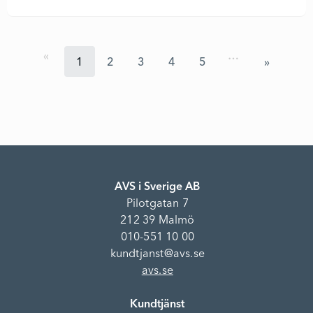
…
1
2
3
4
5
AVS i Sverige AB
Pilotgatan 7
212 39 Malmö
010-551 10 00
kundtjanst@avs.se
avs.se
Kundtjänst