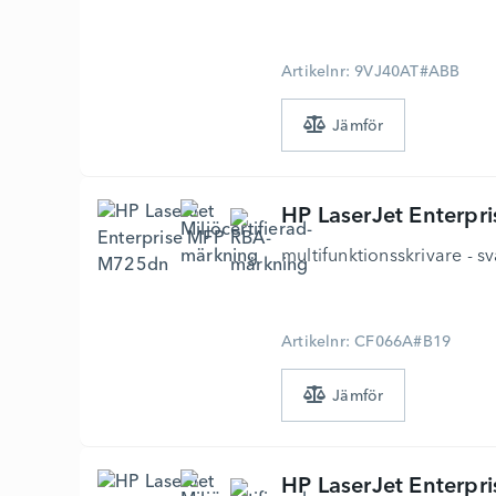
Artikelnr: 9VJ40AT#ABB
HP
LaserJet Enterp
multifunktionsskrivare - sv
Artikelnr: CF066A#B19
HP
LaserJet Enterpr