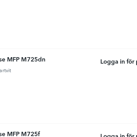
rise MFP M725dn
Logga in för 
artvit
ise MFP M725f
Logga in för 