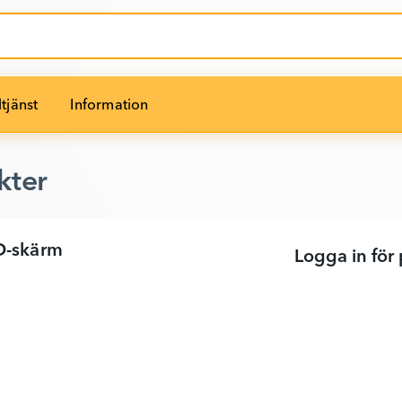
tjänst
Information
kter
D-skärm
Logga in för 