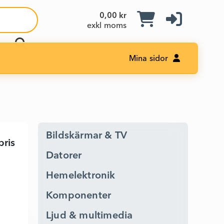
0,00 kr
exkl moms
Mina sidor
Bildskärmar & TV
pris
P1917SWh - LED-skärm - 3847782 - Lägg i kundvagn
Datorer
Hemelektronik
Komponenter
Ljud & multimedia