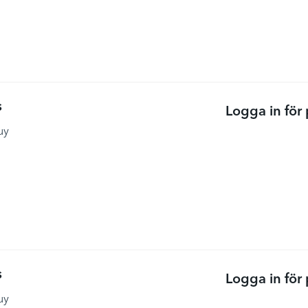
s
Logga in för 
uy
s
Logga in för 
uy