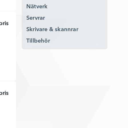
Nätverk
Servrar
pris
Z25xs G3 - LED-skärm - 7443375 - Lägg i kundvagn
Skrivare & skannrar
Tillbehör
pris
P34hc G4 - P-Series - 7222267 - Lägg i kundvagn