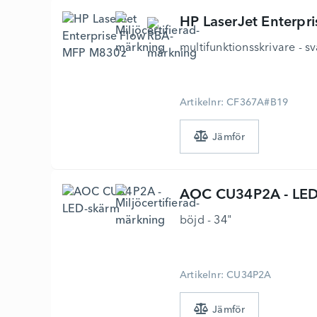
HP
LaserJet Enterp
multifunktionsskrivare - sv
Artikelnr: CF367A#B19
AOC
CU34P2A - LED
böjd - 34"
Artikelnr: CU34P2A