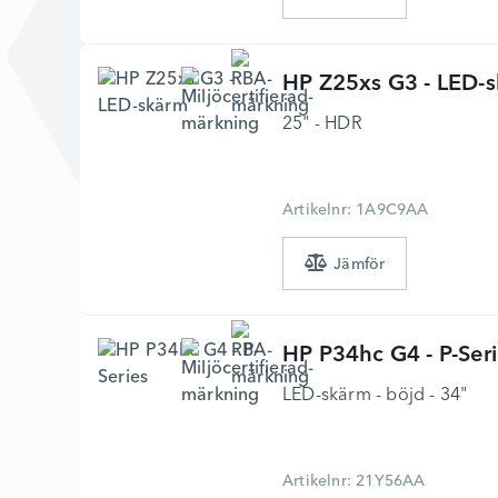
HP
Z25xs G3 - LED-
25" - HDR
Artikelnr: 1A9C9AA
HP
P34hc G4 - P-Ser
LED-skärm - böjd - 34"
Artikelnr: 21Y56AA