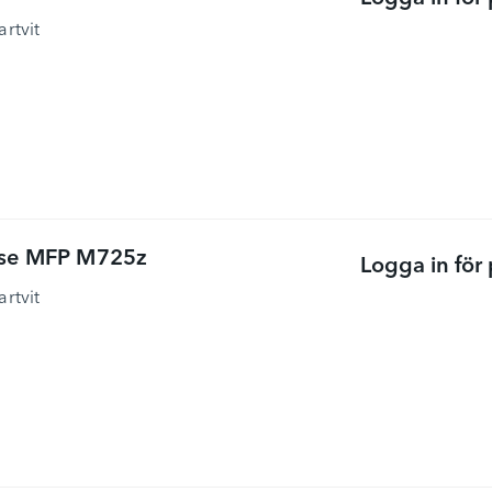
artvit
rise MFP M725z
Logga in för 
artvit