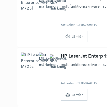
multifunktionsskrivare - sv
Artikelnr: CF067A#B19
HP
LaserJet Enterp
multifunktionsskrivare - sv
Artikelnr: CF068A#B19