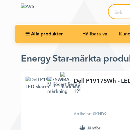
Sök
Alla produkter
Hållbara val
Kund
Energy Star-märkta produ
Dell
P1917SWh - LE
19"
Artikelnr: 0KHD9