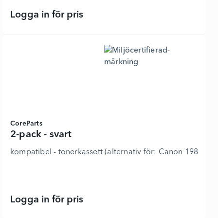
Logga in för pris
MFC-L9670CDN - 7455268 - Lägg i 
CoreParts
2-pack - svart
kompatibel - tonerkassett (alternativ för: Canon 1980
Logga in för pris
2-pack - svart - 7368023 - Lägg i ku