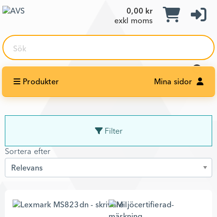
0,00 kr
exkl moms
Sök
Produkter
Mina sidor
Filter
Sortera efter
Sortera efter