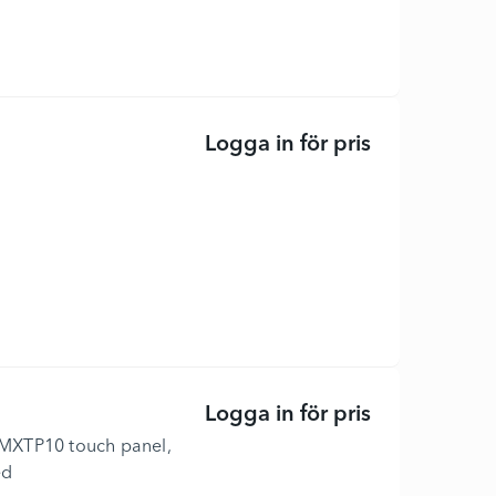
Logga in för pris
Poly Studio V
Logga in för pris
IntelliMix Pro
 IMXTP10 touch panel,
ed