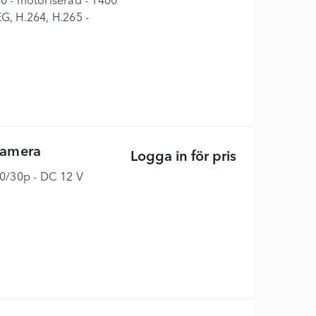
60 - motoriserad - 1400
G, H.264, H.265 -
kamera
Logga in för pris
AT-HDVS-CAM 
80/30p - DC 12 V