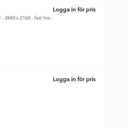
Logga in för pris
UVC30 Deskto
 3840 x 2160 - fast lins -
Logga in för pris
MeetingBar A