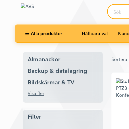
Sök
Alla produkter
Hållbara val
Kund
Sortera 
Almanackor
Sortera 
Backup & datalagring
Bildskärmar & TV
Visa fler
Filter
Produkttaggar