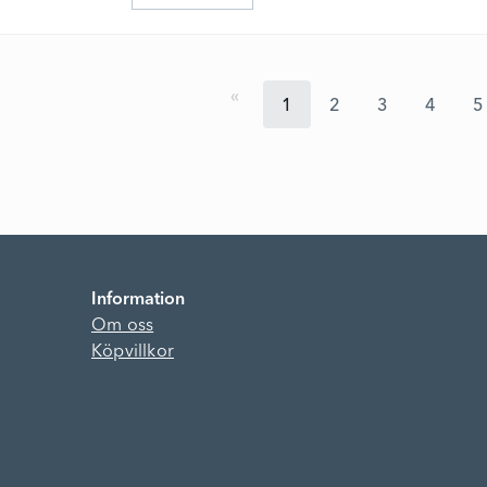
1
2
3
4
5
Information
Om oss
Köpvillkor