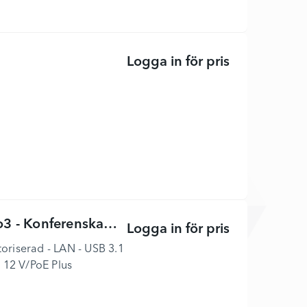
Logga in för pris
eGPA eGPA2-3
- Konferenskamera
Logga in för pris
AVer CAM520 
toriserad - LAN - USB 3.1
 12 V/PoE Plus