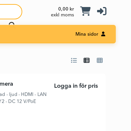
0,00 kr
exkl moms
Mina sidor
amera
Logga in för pris
Argos PTZ3 -
ad - ljud - HDMI - LAN
Y2 - DC 12 V/PoE