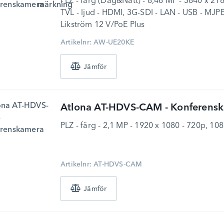
PLZ - färg (Dag&Natt) - 8,46 MP - 3840 x 21
TVL - ljud - HDMI, 3G-SDI - LAN - USB - MJPE
Likström 12 V/PoE Plus
Artikelnr: AW-UE20KE
Atlona
AT-HDVS-CAM - Konferens
PLZ - färg - 2,1 MP - 1920 x 1080 - 720p, 10
Artikelnr: AT-HDVS-CAM