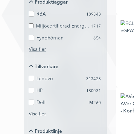
Produkttaggar
RBA
189348
Miljöcertifierad Energy Star
1717
Fyndhörnan
654
Visa fler
Tillverkare
Tillverkare
Lenovo
313423
HP
180031
Dell
94260
Visa fler
Produktlinje
Produktlinje