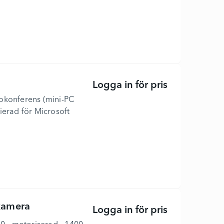
Logga in för pris
XCore Kit Pro
eokonferens (mini-PC
ierad för Microsoft
kamera
Logga in för pris
AW-UE20K - K