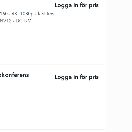
Logga in för pris
Captivate AT
60 - 4K, 1080p - fast lins
 NV12 - DC 5 V
eokonferens
Logga in för pris
Rally Plus - 