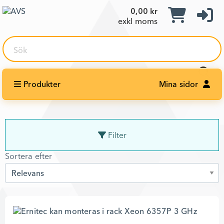
0,00 kr
exkl moms
Sök
Produkter
Mina sidor
Filter
Sortera efter
Sortera efter