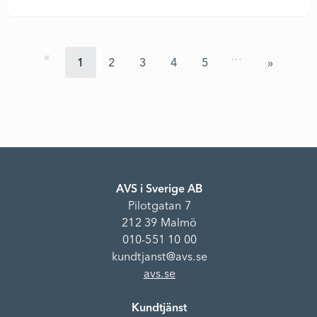
…
1
2
3
4
5
AVS i Sverige AB
Pilotgatan 7
212 39 Malmö
010-551 10 00
kundtjanst@avs.se
avs.se
Kundtjänst