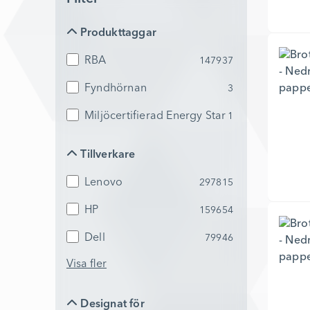
Produkttaggar
Produkttaggar
RBA
147937
Fyndhörnan
3
Miljöcertifierad Energy Star
1
Tillverkare
Tillverkare
Lenovo
297815
HP
159654
Dell
79946
Visa fler
Designat för
Designat för