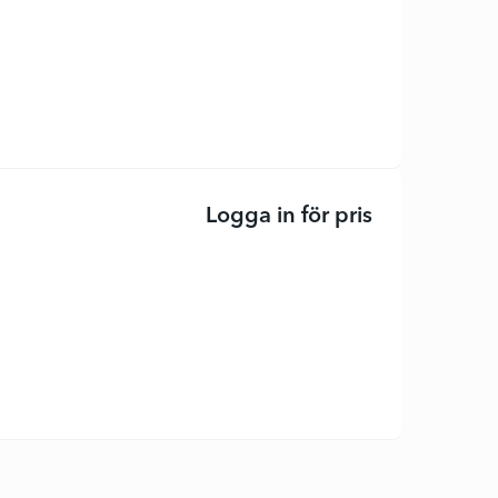
Logga in för pris
Öronsnäcka -