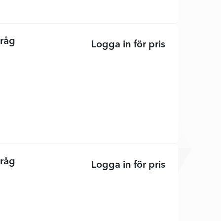
tråg
Logga in för pris
LT-350CL - Ne
tråg
Logga in för pris
LT-360CL - Ne