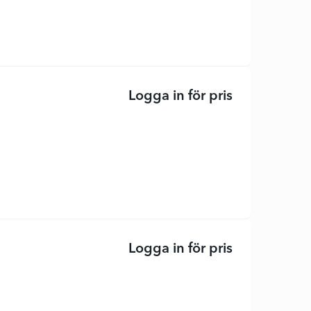
Logga in för pris
BP-FU705 - fi
Logga in för pris
Öronsnäcka -