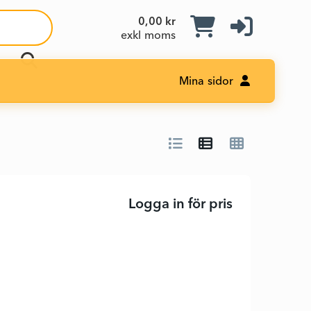
0,00 kr
exkl moms
Mina sidor
Logga in för pris
Lower lamp gl