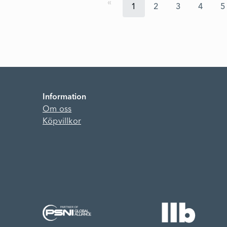
1
2
3
4
5
Information
Om oss
Köpvillkor