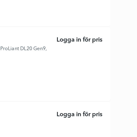
Logga in för pris
HPE - DDR4 - 
 ProLiant DL20 Gen9,
Logga in för pris
hard drive ca