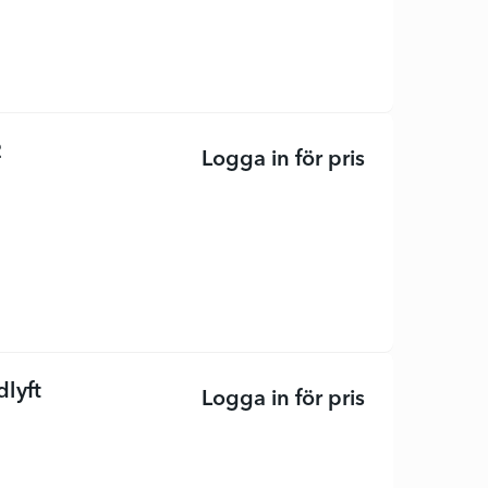
2
Logga in för pris
Extra fack - 
lyft
Logga in för pris
Datamax-O'Nei