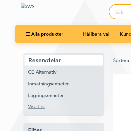
Sök
Alla produkter
Hållbara val
Kund
Sortera 
Reservdelar
Sortera 
CE Alternativ
Inmatningsenheter
Lagringsenheter
Visa fler
Filter