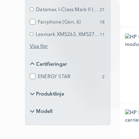
Datamax I-Class Mark II I-4212e, I-4310e
21
Fairphone (Gen. 6)
18
Lexmark XM5263, XM5270, XM7263, XM727
11
Visa fler
Certifieringar
Certifieringar
ENERGY STAR
2
Produktlinje
Produktlinje
Modell
Modell