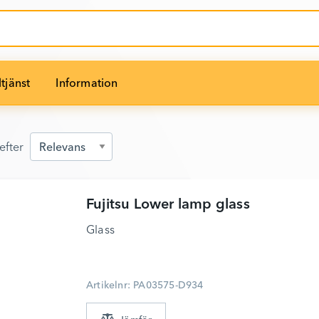
tjänst
Information
efter
efter
Fujitsu
Lower lamp glass
Glass
Artikelnr: PA03575-D934