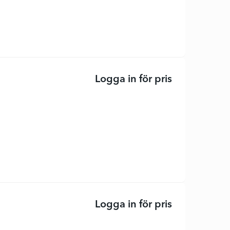
Logga in för pris
SIM-fack - 86
Logga in för pris
Högtalare - 8