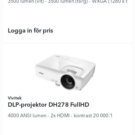
3500 lumen (vit) - 3500 lumen (färg) - WXGA (1280 x 800) 
Logga in för pris
EB-685W - 3LCD-projektor - 332914
Vivitek
DLP-projektor DH278 FullHD
4000 ANSI lumen - 2x HDMI - kontrast 20 000:1