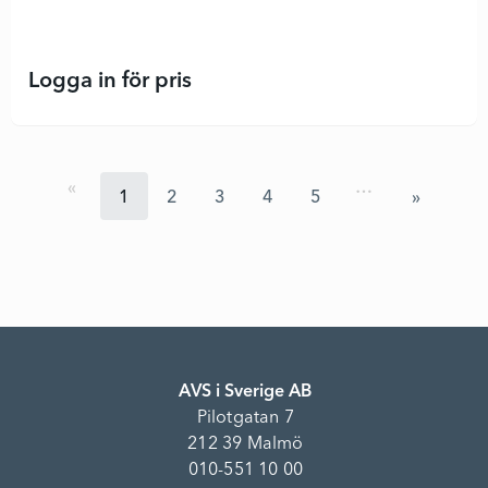
Logga in för pris
P701U - 3LCD-projektor - 8915834 
…
1
2
3
4
5
AVS i Sverige AB
Pilotgatan 7
212 39 Malmö
010-551 10 00