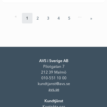
…
1
2
3
4
5
AVS i Sverige AB
Pilotgatan 7
212 39 Malmö
010-551 10 00
kundtjanst@avs.se
avs.se
Kundtjänst