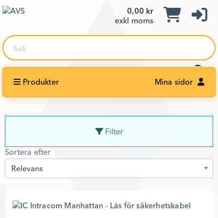
0,00 kr
exkl moms
Sök
Produkter
Mina sidor
Filter
Sortera efter
Sortera efter