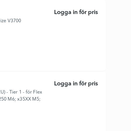
Logga in för pris
IBM - Hårddis
wize V3700
Logga in för pris
Hårddisk - 30
) - Tier 1 - för Flex
250 M6; x35XX M5;