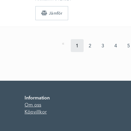
1
2
3
4
5
Information
Om oss
Köpvillkor