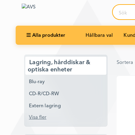
Sök
Alla produkter
Hållbara val
Kund
Sortera 
Lagring, hårddiskar &
Sortera 
optiska enheter
Blu-ray
CD-R/CD-RW
Extern lagring
Visa fler