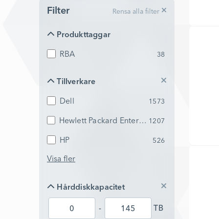
Filter
Rensa alla filter
Produkttaggar
Produkttaggar
RBA
38
Tillverkare
Tillverkare
Dell
1573
Hewlett Packard Enterprise
1207
HP
526
Visa fler
Hårddiskkapacitet
Hårddiskkapacitet
-
TB