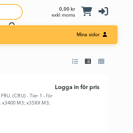
0,00 kr
exkl moms
Mina sidor
Logga in för pris
Hårddisk - 14
FRU, (CRU) - Tier 1 - för
; x3400 M3; x35XX M3;