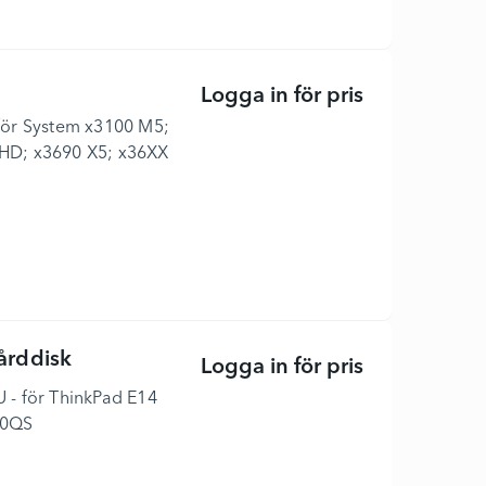
Logga in för pris
Gen2 - Hårddi
 för System x3100 M5;
HD; x3690 X5; x36XX
årddisk
Logga in för pris
Seagate ST10
U - för ThinkPad E14
20QS