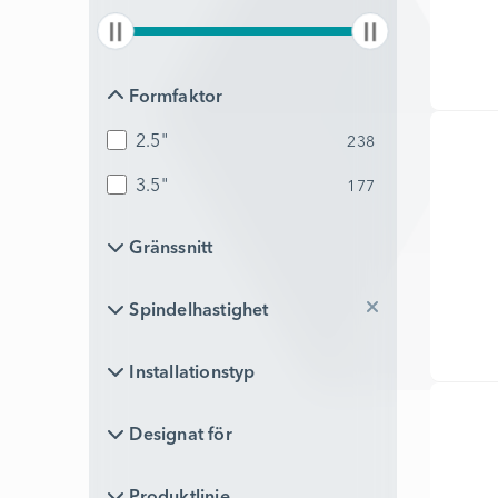
Formfaktor
Formfaktor
2.5"
238
3.5"
177
Gränssnitt
Gränssnitt
Spindelhastighet
Spindelhastighet
Installationstyp
Installationstyp
Designat för
Designat för
Produktlinje