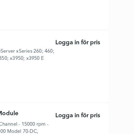
Logga in för pris
Hårddisk - 73
eServer xSeries 260; 460;
850; x3950; x3950 E
Module
Logga in för pris
IBM Enhanced
 Channel - 15000 rpm -
700 Model 70-DC,