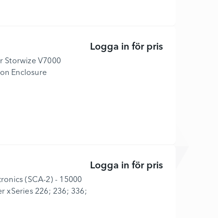
Logga in för pris
Hårddisk - 1.
ör Storwize V7000
ion Enclosure
Logga in för pris
Hårddisk - 73
tronics (SCA-2) - 15000
er xSeries 226; 236; 336;