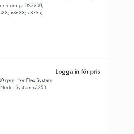
stem Storage DS3200;
5XX; x36XX; x3755;
Logga in för pris
Gen3 - Hårddi
00 rpm - för Flex System
Node; System x3250