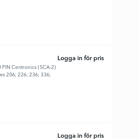
Logga in för pris
Hårddisk - 73
80 PIN Centronics (SCA-2)
ies 206; 226; 236; 336;
Logga in för pris
Hårddisk - 14