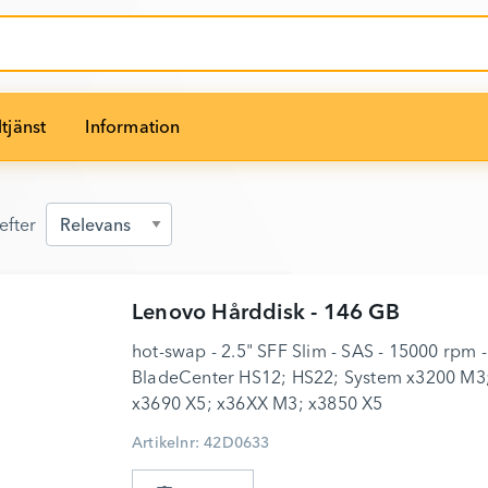
tjänst
Information
efter
efter
Lenovo
Hårddisk - 146 GB
hot-swap - 2.5" SFF Slim - SAS - 15000 rpm - 
BladeCenter HS12; HS22; System x3200 M3
x3690 X5; x36XX M3; x3850 X5
Artikelnr: 42D0633