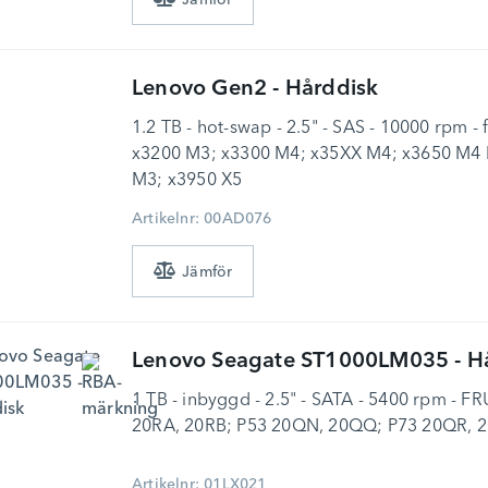
Lenovo
Gen2 - Hårddisk
1.2 TB - hot-swap - 2.5" - SAS - 10000 rpm -
x3200 M3; x3300 M4; x35XX M4; x3650 M4 
M3; x3950 X5
Artikelnr: 00AD076
Lenovo
Seagate ST1000LM035 - H
1 TB - inbyggd - 2.5" - SATA - 5400 rpm - FR
20RA, 20RB; P53 20QN, 20QQ; P73 20QR, 
Artikelnr: 01LX021