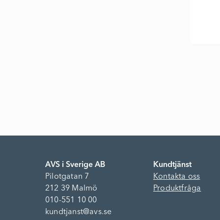
AVS i Sverige AB
Kundtjänst
Pilotgatan 7
Kontakta oss
212 39 Malmö
Produktfråga
010-551 10 00
kundtjanst@avs.se