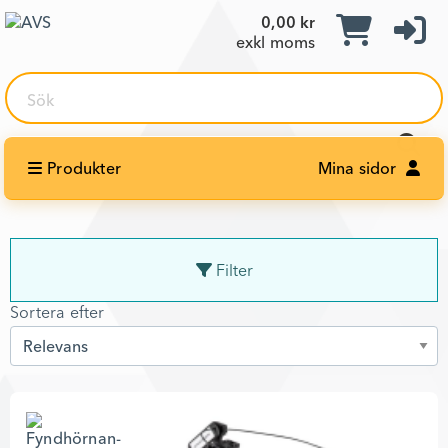
0,00 kr
exkl moms
Sök
Produkter
Mina sidor
Filter
Sortera efter
Sortera efter