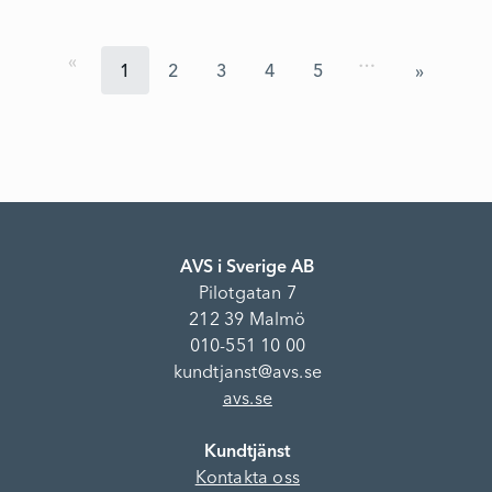
…
1
2
3
4
5
AVS i Sverige AB
Pilotgatan 7
212 39 Malmö
010-551 10 00
kundtjanst@avs.se
avs.se
Kundtjänst
Kontakta oss