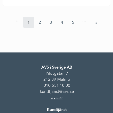
…
1
2
3
4
5
AVS i Sverige AB
Pilotgatan 7
212 39 Malmö
010-551 10 00
kundtjanst@avs.se
avs.se
Kundtjänst