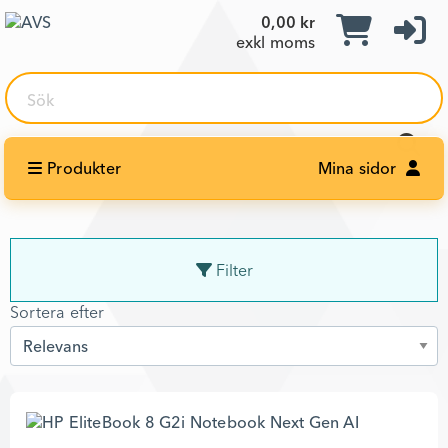
0,00 kr
exkl moms
Sök
Produkter
Mina sidor
Filter
Sortera efter
Sortera efter