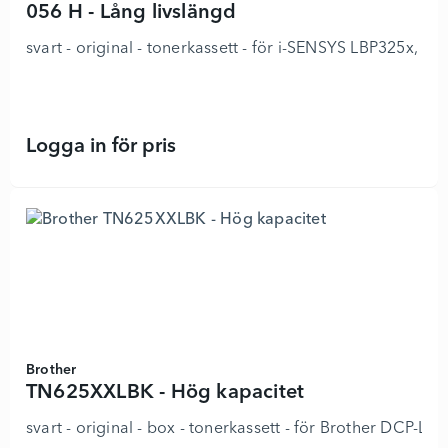
056 H - Lång livslängd
svart - original - tonerkassett - för i-SENSYS LBP325x
Logga in för pris
056 H - Lång livslängd - 8924397 -
Brother
TN625XXLBK - Hög kapacitet
svart - original - box - tonerkassett - för Brothe