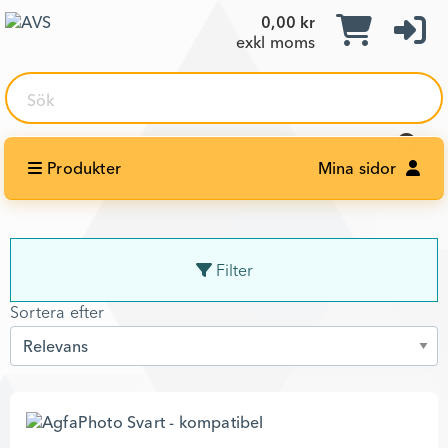
0,00 kr
exkl moms
Sök
Produkter
Mina sidor
Filter
Sortera efter
Sortera efter