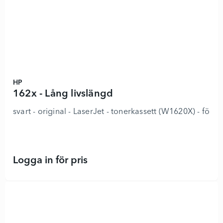
HP
162x - Lång livslängd
svart - original - LaserJet - tonerkassett (W1620X) 
Logga in för pris
162x - Lång livslängd - 8917413 - 