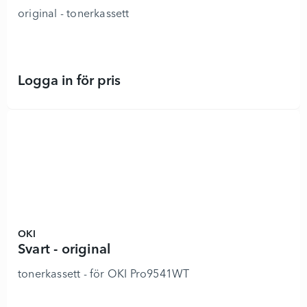
original - tonerkassett
Logga in för pris
TK 1300 - Svart - 8890610 - Lägg i
OKI
Svart - original
tonerkassett - för OKI Pro9541WT