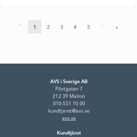
…
1
2
3
4
5
AVS i Sverige AB
Pilotgatan 7
212 39 Malmö
010-551 10 00
kundtjanst@avs.se
avs.se
Kundtjänst