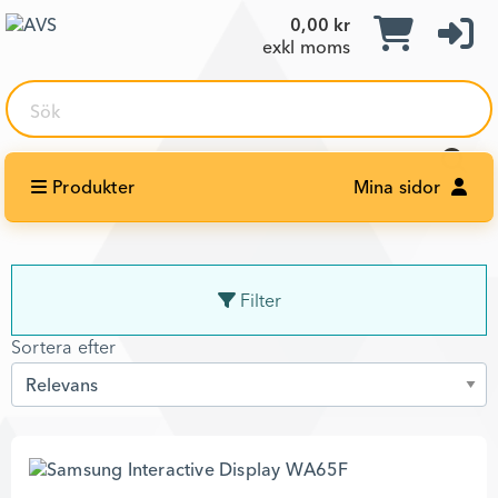
0,00 kr
exkl moms
Sök
Produkter
Mina sidor
Filter
Sortera efter
Sortera efter