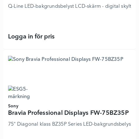
Q-Line LED-bakgrundsbelyst LCD-skärm - digital skyltnin
Logga in för pris
32BDL3550Q - 32" Diagonal klass (3
Sony
Bravia Professional Displays FW-75BZ35P
75" Diagonal klass BZ35P Series LED-bakgrundsbelyst LCD