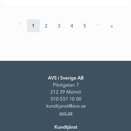
…
1
2
3
4
5
AVS i Sverige AB
Pilotgatan 7
212 39 Malmö
010-551 10 00
kundtjanst@avs.se
avs.se
Kundtjänst