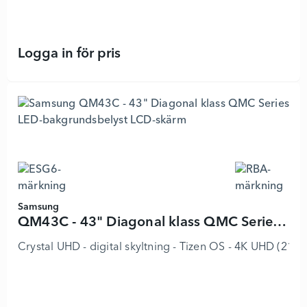
Logga in för pris
Flip Pro WM65B - 7410492 - Lägg i
Samsung
QM43C - 43" Diagonal klass QMC Series LED-bakgrundsbelyst LCD-skärm
Crystal UHD - digital skyltning - Tizen OS - 4K UHD (216