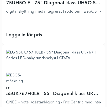
75UH5Q-E - 75" Diagonal klass UH5Q Series LED-bakgrundsbelyst LCD-skärm
digital skyltning med integrerat Pro:Idiom - webOS - 4K 
Logga in för pris
75UH5Q-E - 75" Diagonal klass UH5
LG
55UK767H0LB - 55" Diagonal klass UK767H Series LED-bakgrundsbelyst LCD-TV
QNED - hotell/gästanläggning - Pro:Centric med integre