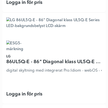
Logga in för pris
55XE4P-M - 55" Diagonal klass XE4
LG
86UL5Q-E - 86" Diagonal klass UL5Q-E Series LED-bakgrundsbelyst LCD-skärm
digital skyltning med integrerat Pro:Idiom - webOS - 4K 
Logga in för pris
86UL5Q-E - 86" Diagonal klass UL5