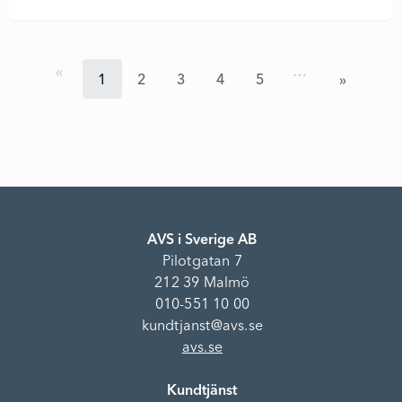
…
1
2
3
4
5
AVS i Sverige AB
Pilotgatan 7
212 39 Malmö
010-551 10 00
kundtjanst@avs.se
avs.se
Kundtjänst