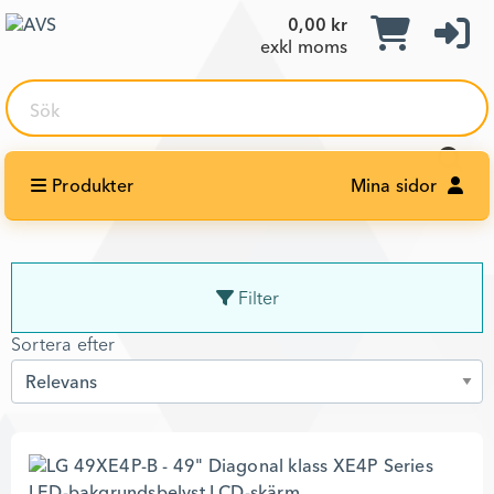
0,00 kr
exkl moms
Sök
Produkter
Mina sidor
Filter
Sortera efter
Sortera efter