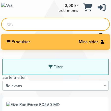
0,00 kr
exkl moms
Sök
Produkter
Mina sidor
Filter
Sortera efter
Sortera efter