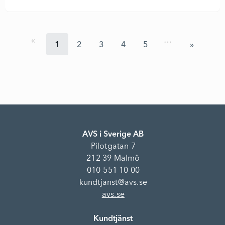
…
1
2
3
4
5
AVS i Sverige AB
Pilotgatan 7
212 39 Malmö
010-551 10 00
kundtjanst@avs.se
avs.se
Kundtjänst