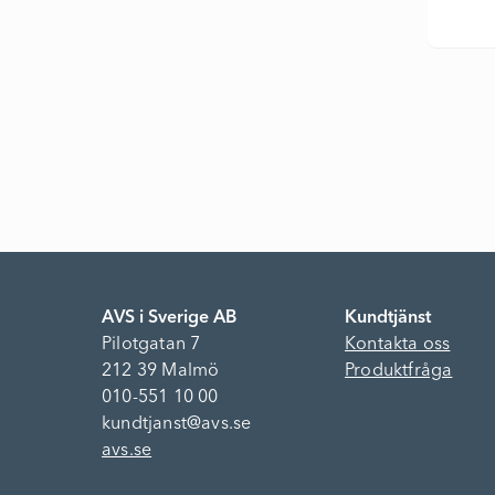
AVS i Sverige AB
Kundtjänst
Pilotgatan 7
Kontakta oss
212 39 Malmö
Produktfråga
010-551 10 00
kundtjanst@avs.se
avs.se