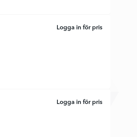
Logga in för pris
P2425H - LED
Logga in för pris
UltraSharp U