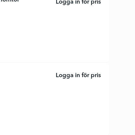
onitor
Logga in för pris
Alienware AW
Logga in för pris
P2725H - LED