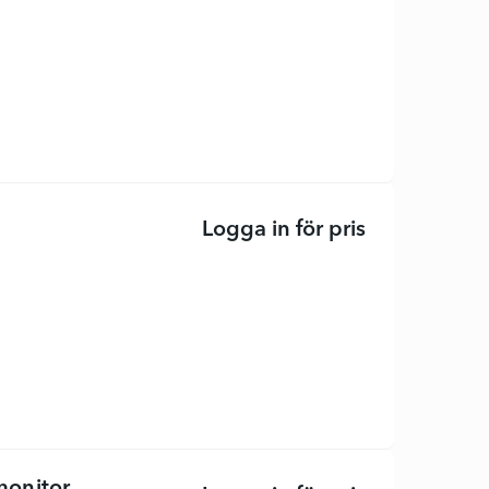
Logga in för pris
Pro E2425HM 