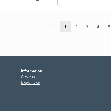
1
2
3
4
5
Information
Om oss
Köpvillkor