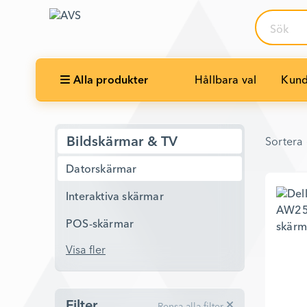
Sök
Alla produkter
Hållbara val
Kund
Sortera 
Bildskärmar & TV
Sortera 
Datorskärmar
Interaktiva skärmar
POS-skärmar
Visa fler
Filter