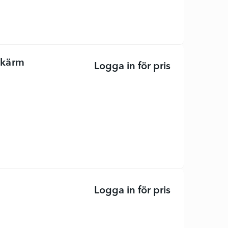
skärm
Logga in för pris
Alienware AW
Logga in för pris
Pro Plus P24