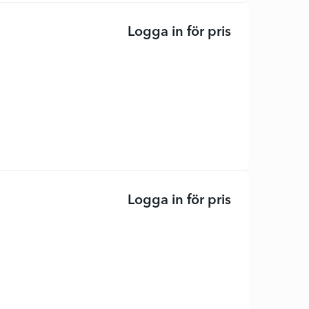
Logga in för pris
P2418HZ - LE
Logga in för pris
P2418HZM - L