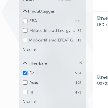
Rensa alla filter
Produkttaggar
Produkttaggar
RBA
275
Miljöcertifierad Energy Star
64
Miljöcertifierad EPEAT Gold
13
Visa fler
Tillverkare
Tillverkare
Dell
964
Asus
495
HP
493
Visa fler