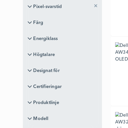
Pixel-svarstid
Pixel-svarstid
Färg
Färg
Energiklass
Energiklass
Högtalare
Högtalare
Designat för
Designat för
Certifieringar
Certifieringar
Produktlinje
Produktlinje
Modell
Modell