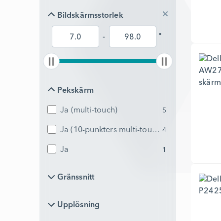
Bildskärmsstorlek
Bildskärmsstorlek
-
"
Pekskärm
Pekskärm
Ja (multi-touch)
5
Ja (10-punkters multi-touch)
4
Ja
1
Gränssnitt
Gränssnitt
Upplösning
Upplösning