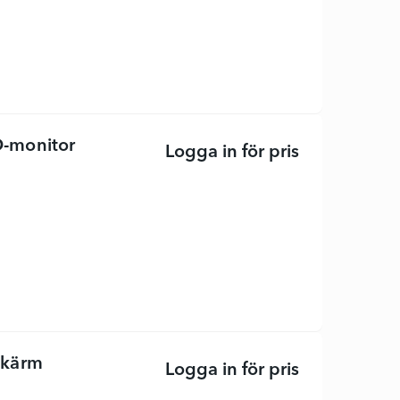
-monitor
Logga in för pris
Alienware AW
skärm
Logga in för pris
Alienware AW