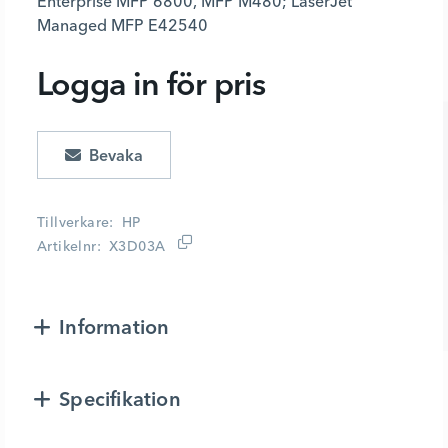
Enterprise MFP 6800, MFP M480; LaserJet
Managed MFP E42540
Logga in för pris
Lägg i kundvagn
Tillverkare
HP
Artikelnr
X3D03A
Information
Specifikation