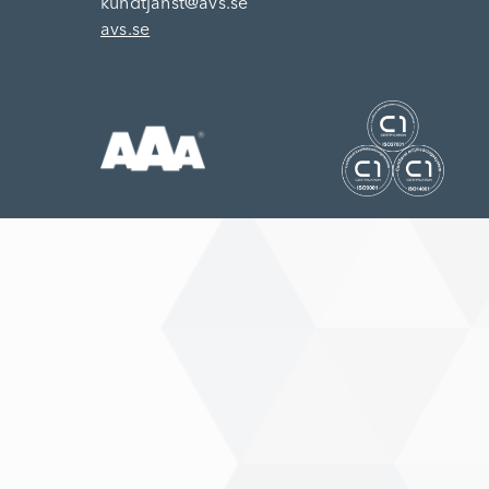
kundtjanst@avs.se
avs.se