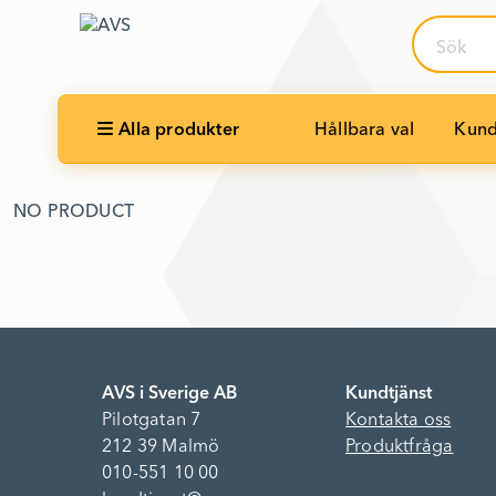
Sök
Alla produkter
Hållbara val
Kund
NO PRODUCT
AVS i Sverige AB
Kundtjänst
Pilotgatan 7
Kontakta oss
212 39 Malmö
Produktfråga
010-551 10 00