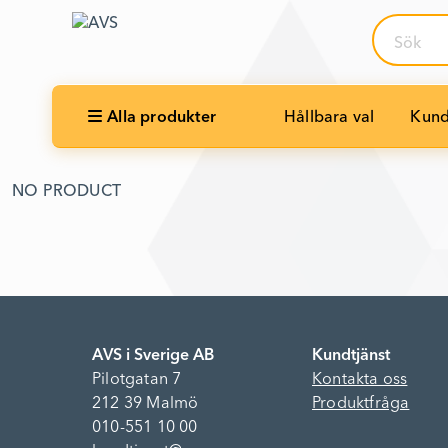
Sök
Alla produkter
Hållbara val
Kund
NO PRODUCT
AVS i Sverige AB
Kundtjänst
Pilotgatan 7
Kontakta oss
212 39 Malmö
Produktfråga
010-551 10 00