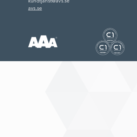
kundtjanst@avs.se
avs.se