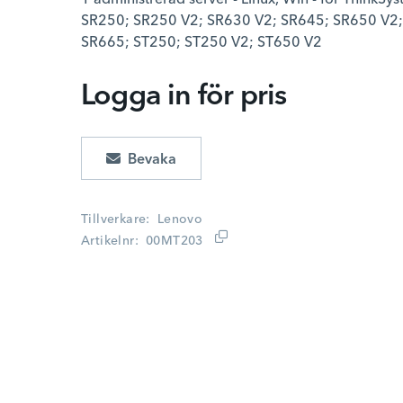
1 administrerad server - Linux, Win - för ThinkSy
SR250; SR250 V2; SR630 V2; SR645; SR650 V2;
SR665; ST250; ST250 V2; ST650 V2
Logga in för pris
Lägg i kundvagn
Tillverkare
Lenovo
Artikelnr
00MT203