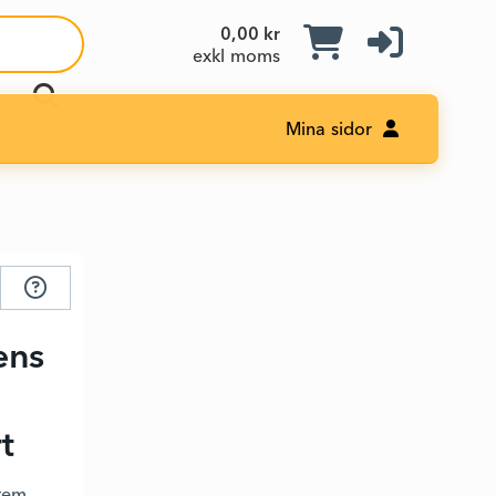
0,00 kr
exkl moms
Mina sidor
ens
t