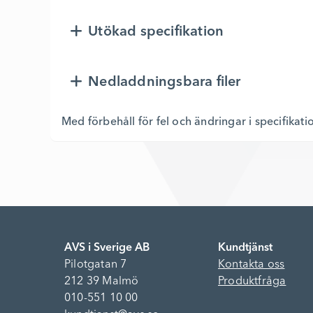
Utökad specifikation
Nedladdningsbara filer
Med förbehåll för fel och ändringar i specifikati
AVS i Sverige AB
Kundtjänst
Pilotgatan 7
Kontakta oss
212 39 Malmö
Produktfråga
010-551 10 00