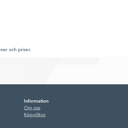
oner och priser.
Information
Om oss
Köpvillkor