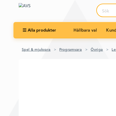
Sök
Alla produkter
Hållbara val
Kund
Spel & mjukvara
Programvara
Övriga
L