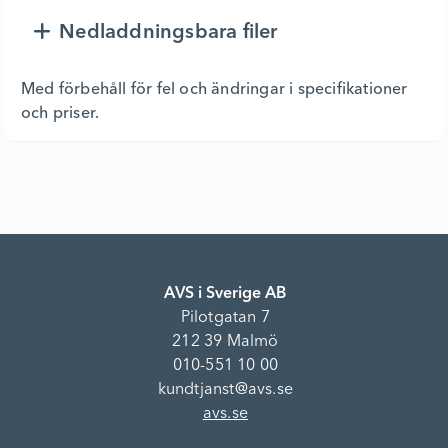
Nedladdningsbara filer
Med förbehåll för fel och ändringar i specifikationer
och priser.
AVS i Sverige AB
Pilotgatan 7
212 39 Malmö
010-551 10 00
kundtjanst@avs.se
avs.se