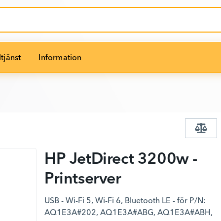
tjänst
Information
HP JetDirect 3200w -
Printserver
USB - Wi-Fi 5, Wi-Fi 6, Bluetooth LE - för P/N:
AQ1E3A#202, AQ1E3A#ABG, AQ1E3A#ABH,