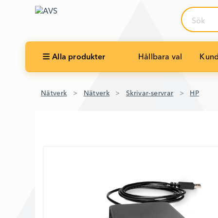
Sök
Alla produkter
Hållbara val
Kund
Nätverk
Nätverk
Skrivar-servrar
HP