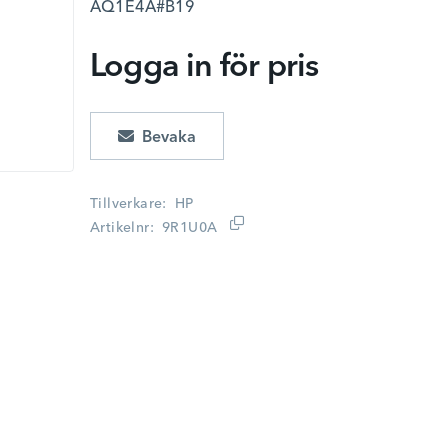
AQ1E4A#B19
Logga in för pris
Lägg i kundvagn
Tillverkare
HP
Artikelnr
9R1U0A