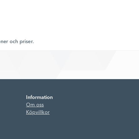
oner och priser.
Information
Om oss
Köpvillkor