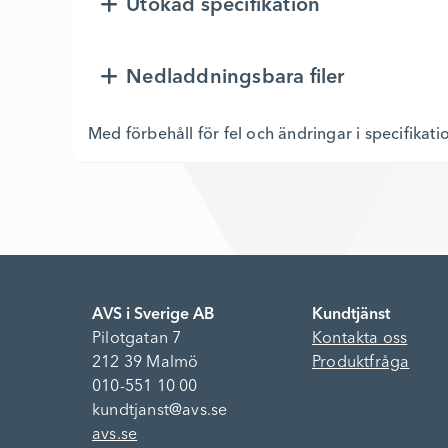
Utökad specifikation
Nedladdningsbara filer
Med förbehåll för fel och ändringar i specifikati
AVS i Sverige AB
Kundtjänst
Pilotgatan 7
Kontakta oss
212 39 Malmö
Produktfråga
010-551 10 00
kundtjanst@avs.se
avs.se