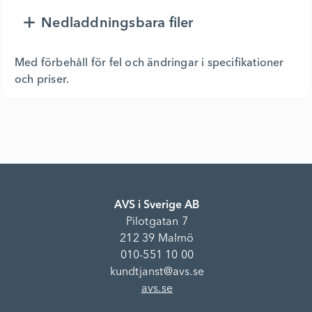
Nedladdningsbara filer
Med förbehåll för fel och ändringar i specifikationer
och priser.
AVS i Sverige AB
Pilotgatan 7
212 39 Malmö
010-551 10 00
kundtjanst@avs.se
avs.se