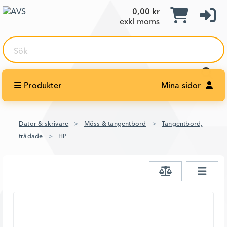
0,00 kr
exkl moms
Sök
Produkter
Mina sidor
Dator & skrivare
Möss & tangentbord
Tangentbord,
trådade
HP