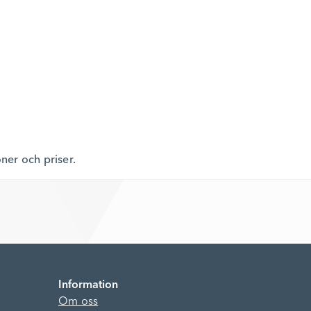
oner och priser.
Information
Om oss