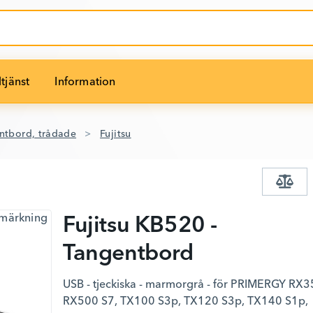
tjänst
Information
ntbord, trådade
Fujitsu
Fujitsu KB520 -
Tangentbord
USB - tjeckiska - marmorgrå - för PRIMERGY RX3
RX500 S7, TX100 S3p, TX120 S3p, TX140 S1p,