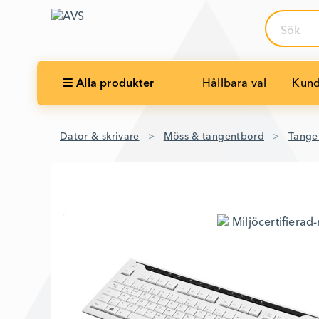
Sök
Alla produkter
Hållbara val
Kund
Dator & skrivare
Möss & tangentbord
Tange