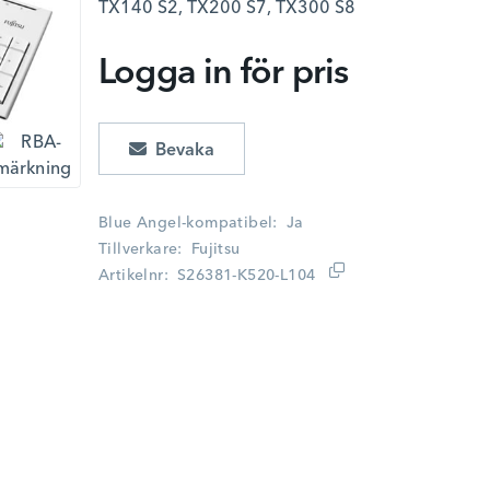
TX140 S2, TX200 S7, TX300 S8
Logga in för pris
Lägg i kundvagn
Blue Angel-kompatibel
Ja
Tillverkare
Fujitsu
Artikelnr
S26381-K520-L104