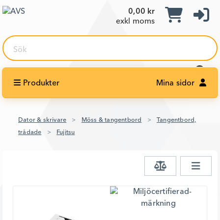
0,00 kr
exkl moms
Sök
Produkter
Mina sidor
Dator & skrivare
Möss & tangentbord
Tangentbord,
trådade
Fujitsu