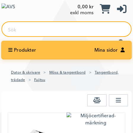
0,00 kr
exkl moms
Sök
Produkter
Mina sidor
Dator & skrivare
Möss & tangentbord
Tangentbord,
trådade
Fujitsu