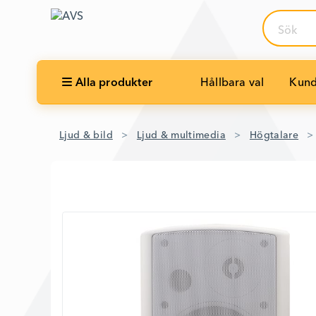
Sök
Alla produkter
Hållbara val
Kund
Ljud & bild
Ljud & multimedia
Högtalare