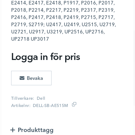
E2414, E2417, E2418, P1917, P2016, P2017,
P2018, P2214, P2217, P2219, P2317, P2319,
P2416, P2417, P2418, P2419, P2715, P2717,
P2719, S2719; U2417, U2419, U2515, U2719,
U2721, U2917, U3219, UP2516, UP2716,
UP2718 UP3017
Logga in för pris
Lägg i kundvagn
Tillverkare
Dell
Artikelnr
DELL-SB-AE515M
Produkttagg