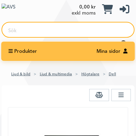
0,00 kr
exkl moms
Sök
Produkter
Mina sidor
Ljud & bild
Ljud & multimedia
Högtalare
Dell