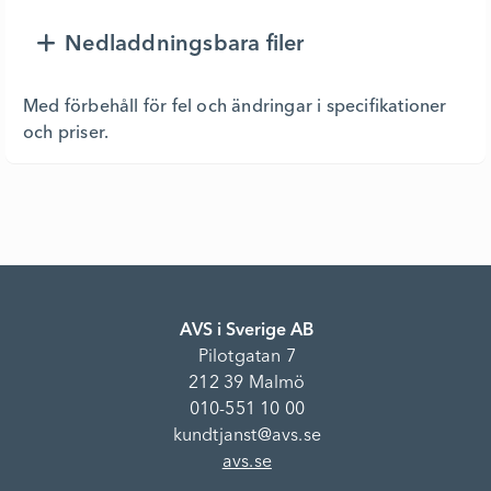
Nedladdningsbara filer
Med förbehåll för fel och ändringar i specifikationer
och priser.
AVS i Sverige AB
Pilotgatan 7
212 39 Malmö
010-551 10 00
kundtjanst@avs.se
avs.se