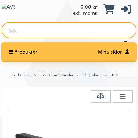
0,00 kr
exkl moms
Sök
Produkter
Mina sidor
Ljud & bild
Ljud & multimedia
Högtalare
Dell