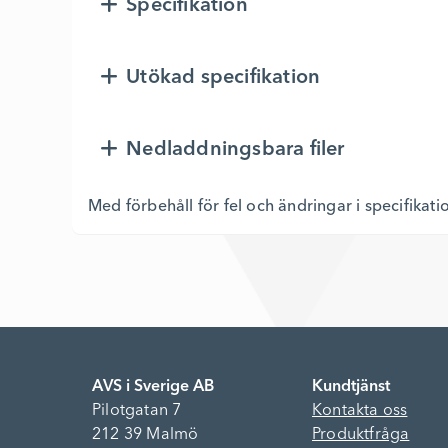
Specifikation
Utökad specifikation
Nedladdningsbara filer
Med förbehåll för fel och ändringar i specifikati
AVS i Sverige AB
Kundtjänst
Pilotgatan 7
Kontakta oss
212 39 Malmö
Produktfråga