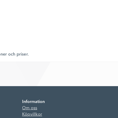
oner och priser.
Information
Om oss
Köpvillkor