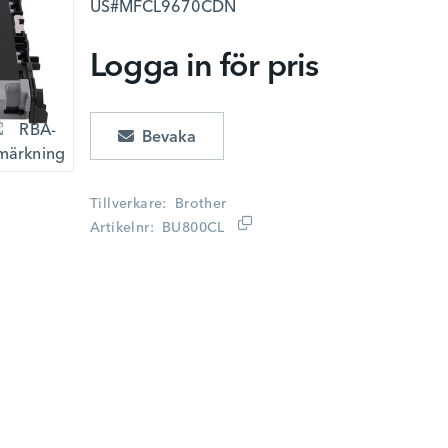
US#MFCL9670CDN
Logga in för pris
Lägg i kundvagn
Tillverkare
Brother
Artikelnr
BU800CL