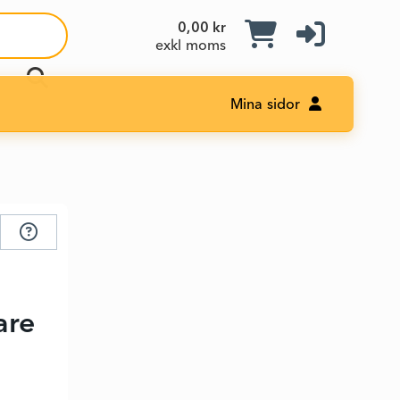
0,00 kr
exkl moms
Mina sidor
are