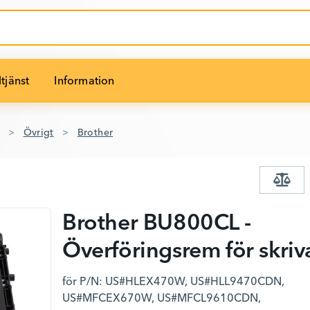
tjänst
Information
Övrigt
Brother
Brother BU800CL -
Överföringsrem för skriv
för P/N: US#HLEX470W, US#HLL9470CDN,
US#MFCEX670W, US#MFCL9610CDN,