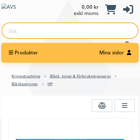
0,00 kr
exkl moms
Sök
Produkter
Mina sidor
Kringutrustning
Bläck, toner & förbrukningsvaror
Bläckpatroner
HP