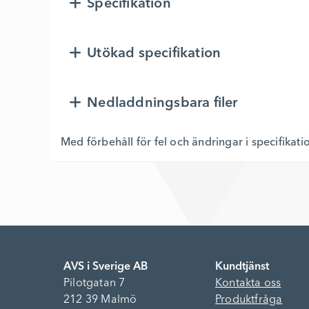
Specifikation
Utökad specifikation
Nedladdningsbara filer
Med förbehåll för fel och ändringar i specifikati
AVS i Sverige AB
Kundtjänst
Pilotgatan 7
Kontakta oss
212 39 Malmö
Produktfråga