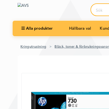
Sök
Alla produkter
Hållbara val
Kund
Kringutrustning
Bläck, toner & förbrukningsvaror