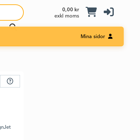
0,00 kr
exkl moms
Mina sidor
gnJet