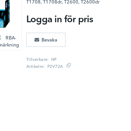
T1708, T1708dr, T2600, T2600dr
Logga in för pris
Lägg i kundvagn
Tillverkare
HP
Artikelnr
P2V72A