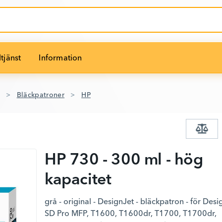
tjänst
Information
Bläckpatroner
HP
HP 730 - 300 ml - hög
kapacitet
grå - original - DesignJet - bläckpatron - för Desi
SD Pro MFP, T1600, T1600dr, T1700, T1700dr,