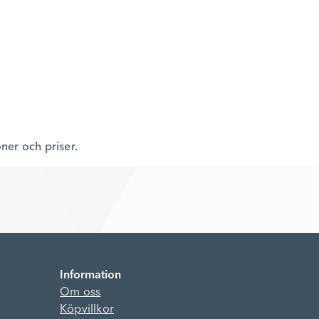
oner och priser.
Information
Om oss
Köpvillkor