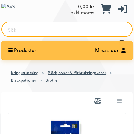
0,00 kr
exkl moms
Sök
Produkter
Mina sidor
Kringutrustning
Bläck, toner & förbrukningsvaror
Bläckpatroner
Brother