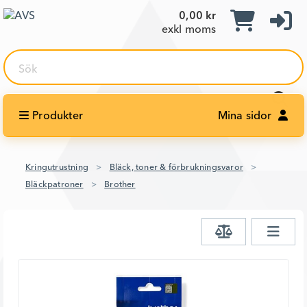
0,00 kr
exkl moms
Sök
Produkter
Mina sidor
Kringutrustning
Bläck, toner & förbrukningsvaror
Bläckpatroner
Brother