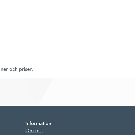
oner och priser.
Information
Om oss