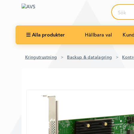
Sök
Alla produkter
Hållbara val
Kund
Kringutrustning
Backup & datalagring
Kontr