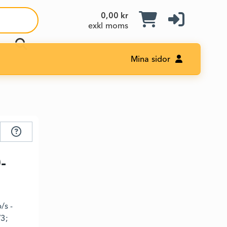
0,00 kr
exkl moms
Mina sidor
-
/s -
V3;