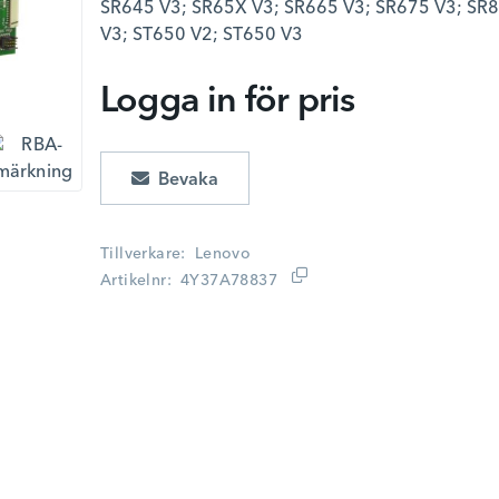
SR645 V3; SR65X V3; SR665 V3; SR675 V3; SR
V3; ST650 V2; ST650 V3
Logga in för pris
Lägg i kundvagn
Tillverkare
Lenovo
Artikelnr
4Y37A78837