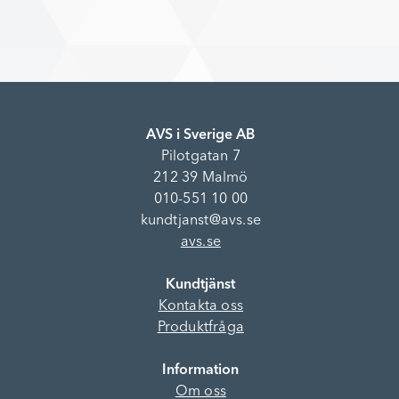
AVS i Sverige AB
Pilotgatan 7
212 39 Malmö
010-551 10 00
kundtjanst@avs.se
avs.se
Kundtjänst
Kontakta oss
Produktfråga
Information
Om oss