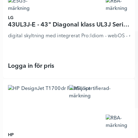
LG
43UL3J-E - 43" Diagonal klass UL3J Series LED-bakgrundsbelyst LCD-skärm
digital skyltning med integrerat Pro:Idiom - webOS - 4K 
Logga in för pris
43UL3J-E - 43" Diagonal klass UL3J
HP