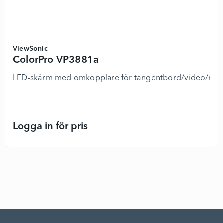
ViewSonic
ColorPro VP3881a
LED-skärm med omkopplare för tangentbord/video/mus - b
Logga in för pris
ColorPro VP3881a - 7293737 - Läg