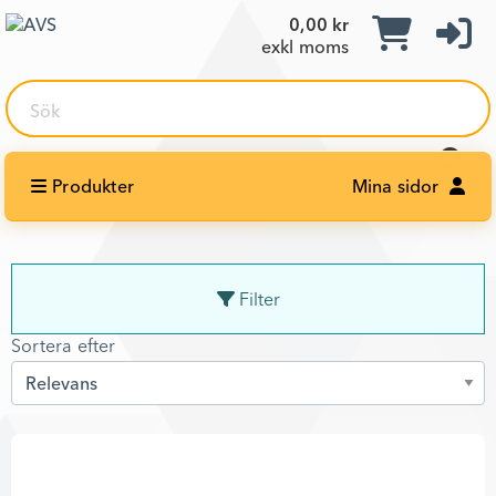
0,00 kr
exkl moms
Sök
Produkter
Mina sidor
Filter
Sortera efter
Sortera efter