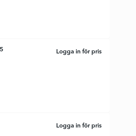
s5
Logga in för pris
ScanJet Enter
Logga in för pris
LaserJet Tan