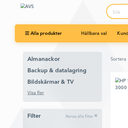
Sök
Alla produkter
Hållbara val
Kund
Sortera 
Almanackor
Sortera 
Backup & datalagring
Bildskärmar & TV
Visa fler
Filter
Rensa alla filter
Produkttaggar