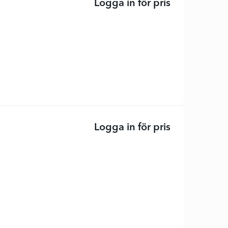
Logga in för pris
LaserJet Ente
Logga in för pris
LaserJet MFP