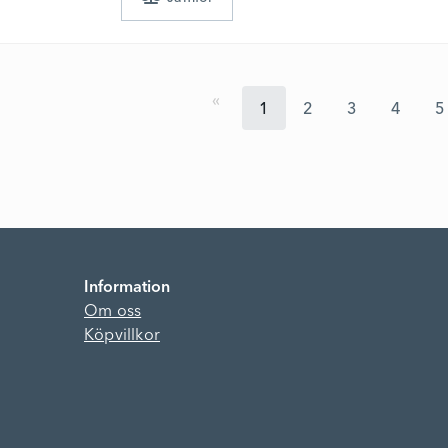
1
2
3
4
5
Information
Om oss
Köpvillkor