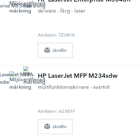
HP
LaserJet Enterprise M554dn
skrivare - färg - laser
Artikelnr: 7ZU81A
HP
LaserJet MFP M234sdw
multifunktionsskrivare - svartvit
Artikelnr: 6GX01F