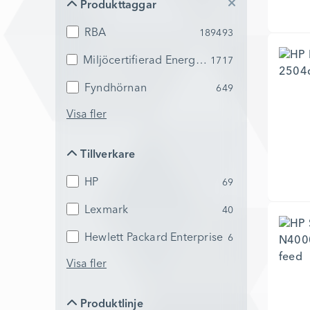
Produkttaggar
RBA
189493
Miljöcertifierad Energy Star
1717
Fyndhörnan
649
Visa fler
Tillverkare
Tillverkare
HP
69
Lexmark
40
Hewlett Packard Enterprise
6
Visa fler
Produktlinje
Produktlinje