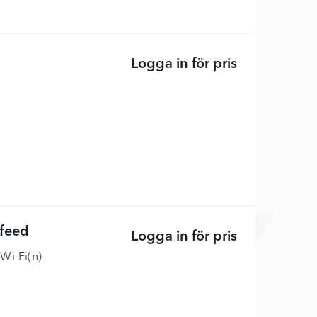
Logga in för pris
LaserJet Tan
-feed
Logga in för pris
Scanjet Pro N
Wi-Fi(n)