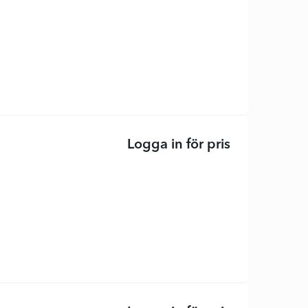
Logga in för pris
Scanjet Pro 2