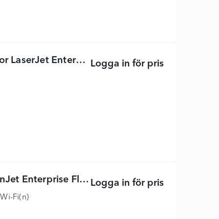
serJet Enterprise MFP M480f
Logga in för pris
HP Color Lase
 Enterprise Flow N7000 snw1
Logga in för pris
HP ScanJet E
Wi-Fi(n)