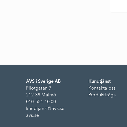
AVS i Sverige AB
Kundtjänst
Pilotgatan 7
Kontakta oss
212 39 Malmö
Produktfråga
010-551 10 00
kundtjanst@avs.se
avs.se