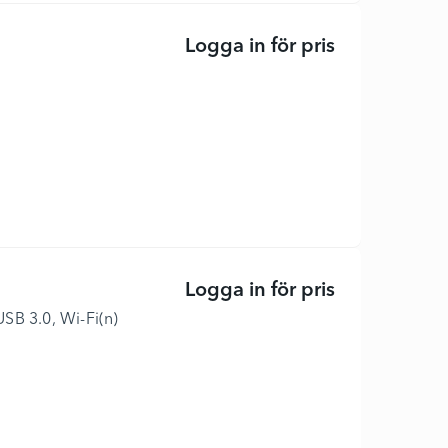
Logga in för pris
P24 G4 - P-Se
Logga in för pris
Scanjet Pro 
SB 3.0, Wi-Fi(n)