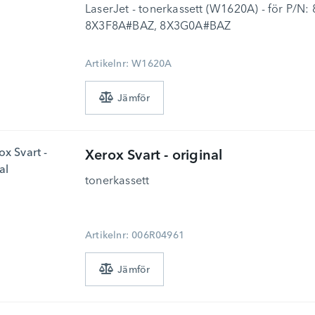
LaserJet - tonerkassett (W1620A) - för P/N
8X3F8A#BAZ, 8X3G0A#BAZ
Artikelnr: W1620A
Xerox
Svart - original
tonerkassett
Artikelnr: 006R04961