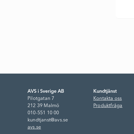
AVS i Sverige AB
Kundtjänst
Pilotgatan 7
Kontakta oss
212 39 Malmö
Produktfråga
010-551 10 00
kundtjanst@avs.se
avs.se