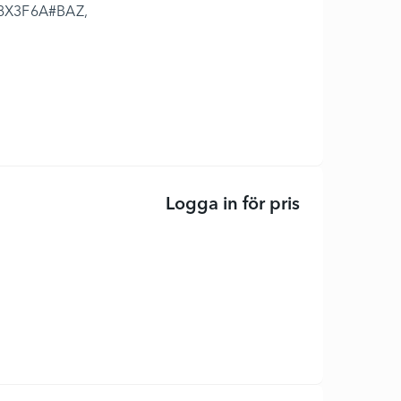
: 8X3F6A#BAZ,
Logga in för pris
Svart - origin