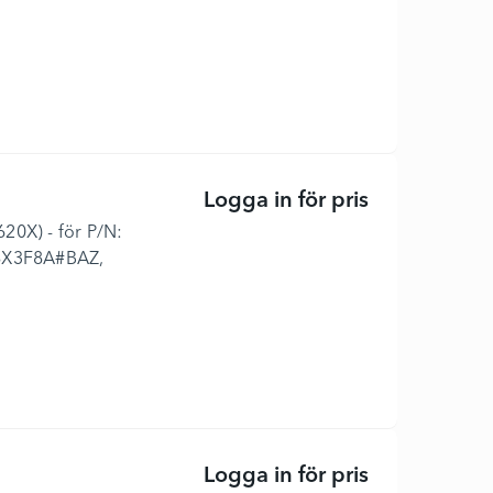
Logga in för pris
162x - Lång l
620X) - för P/N:
8X3F8A#BAZ,
Logga in för pris
162A - Svart 