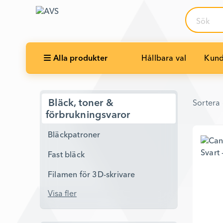
Sök
Alla produkter
Hållbara val
Kund
Sortera 
Bläck, toner &
Sortera 
förbrukningsvaror
Bläckpatroner
Fast bläck
Filamen för 3D-skrivare
Visa fler