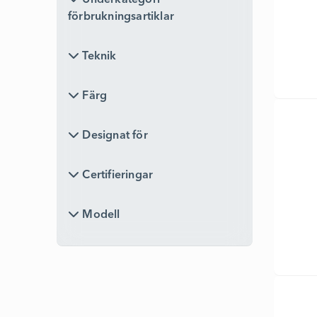
Underkategori
förbrukningsartiklar
Teknik
Teknik
Färg
Färg
Designat för
Designat för
Certifieringar
Certifieringar
Modell
Modell