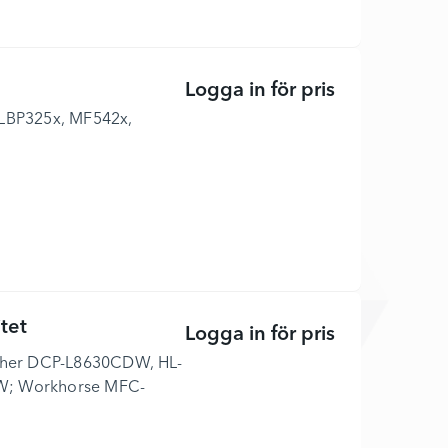
Logga in för pris
056 H - Lång 
YS LBP325x, MF542x,
tet
Logga in för pris
TN625XXLBK -
Brother DCP-L8630CDW, HL-
; Workhorse MFC-