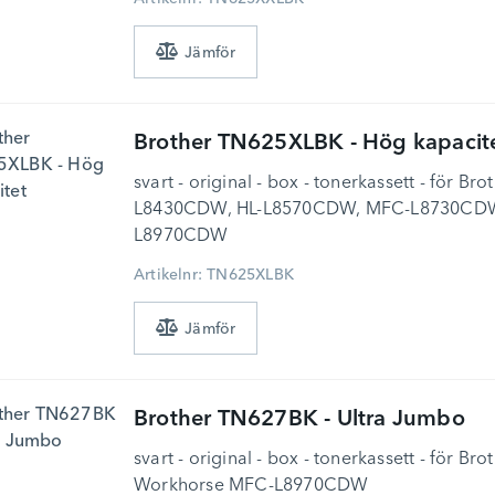
Brother
TN625XLBK - Hög kapacit
svart - original - box - tonerkassett - för 
L8430CDW, HL-L8570CDW, MFC-L8730CDW
L8970CDW
Artikelnr: TN625XLBK
Brother
TN627BK - Ultra Jumbo
svart - original - box - tonerkassett - för 
Workhorse MFC-L8970CDW