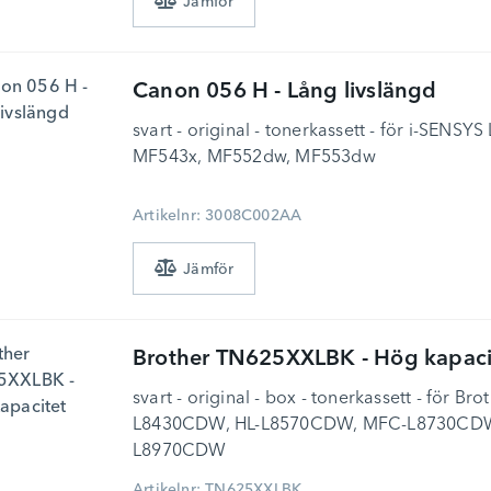
Canon
056 H - Lång livslängd
svart - original - tonerkassett - för i-SENS
MF543x, MF552dw, MF553dw
Artikelnr: 3008C002AA
Brother
TN625XXLBK - Hög kapaci
svart - original - box - tonerkassett - för 
L8430CDW, HL-L8570CDW, MFC-L8730CDW
L8970CDW
Artikelnr: TN625XXLBK