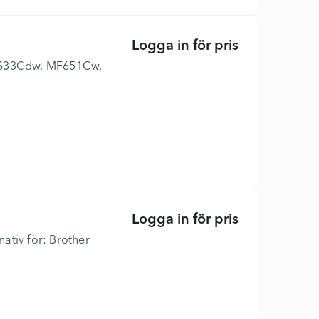
Logga in för pris
067 - Svart -
BP633Cdw, MF651Cw,
Logga in för pris
Everyday - Ju
nativ för: Brother