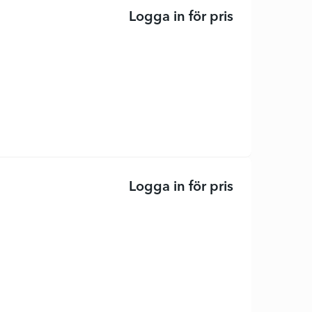
Logga in för pris
TK 1300 - Sva
Logga in för pris
Svart - origin