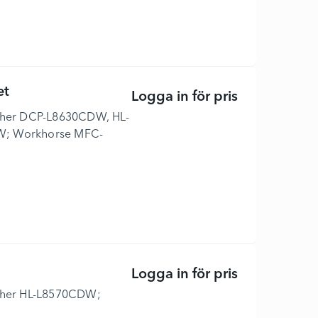
et
Logga in för pris
TN625XLBK - 
Brother DCP-L8630CDW, HL-
; Workhorse MFC-
Logga in för pris
TN627BK - Ul
Brother HL-L8570CDW;