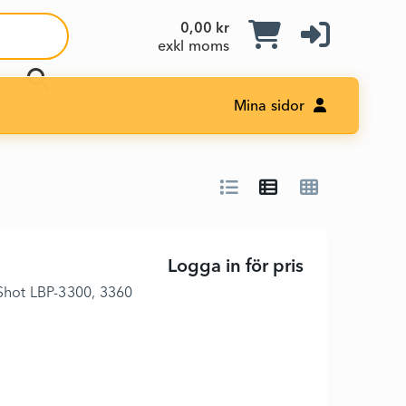
0,00 kr
exkl moms
Mina sidor
Logga in för pris
708 - Svart -
 Shot LBP-3300, 3360