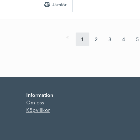
1
2
3
4
5
Information
Om oss
Köpvillkor