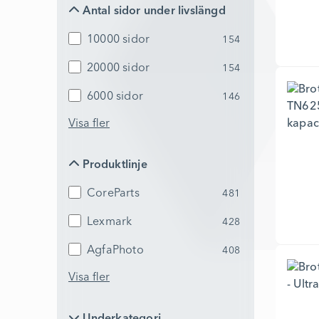
Antal sidor under livslängd
Antal sidor under livslängd
10000 sidor
154
20000 sidor
154
6000 sidor
146
Visa fler
Produktlinje
Produktlinje
CoreParts
481
Lexmark
428
AgfaPhoto
408
Visa fler
Underkategori förbrukningsartiklar