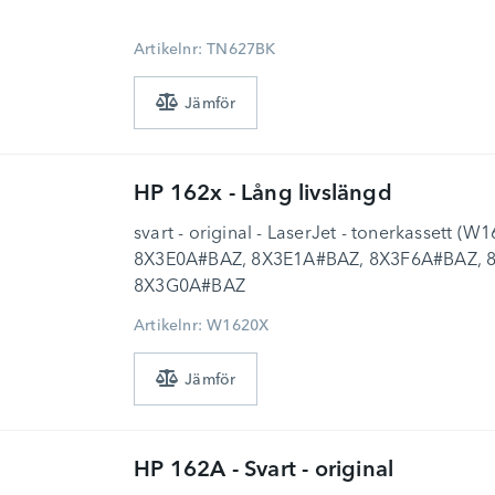
Artikelnr: TN627BK
HP
162x - Lång livslängd
svart - original - LaserJet - tonerkassett (W1
8X3E0A#BAZ, 8X3E1A#BAZ, 8X3F6A#BAZ, 
8X3G0A#BAZ
Artikelnr: W1620X
HP
162A - Svart - original