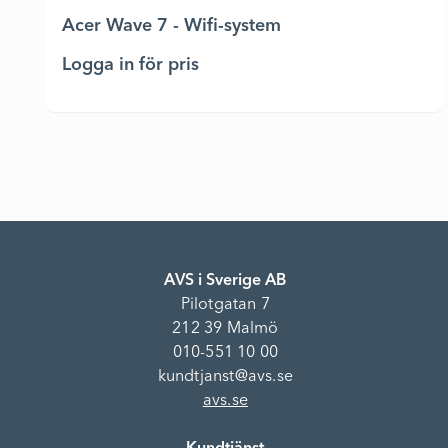
Acer Wave 7 - Wifi-system
Logga in för pris
AVS i Sverige AB
Pilotgatan 7
212 39 Malmö
010-551 10 00
kundtjanst@avs.se
avs.se